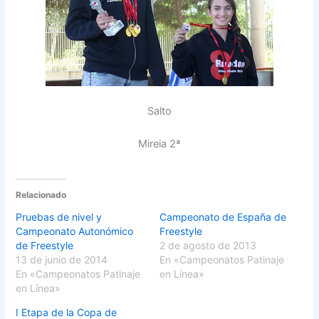
Salto
Mireia 2ª
Relacionado
Pruebas de nivel y
Campeonato de España de
Campeonato Autonómico
Freestyle
de Freestyle
2 de agosto de 2013
13 de junio de 2014
En «Campeonatos Patinaje
En «Campeonatos Patinaje
en Línea»
en Línea»
I Etapa de la Copa de